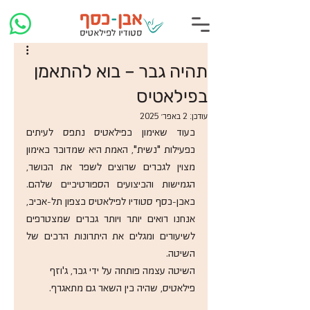
תהיה גבר – בוא להתאמן
בפילאטיס
עודכן:
2 באפר׳ 2025
בעוד שאימון בפילאטיס נתפס לעיתים 
כפעילות "נשית", האמת היא שמדובר באימון 
מצוין לגברים שרוצים לשפר את הכושר, 
הגמישות והביצועים הספורטיביים שלהם. 
באבן-כסף סטודיו לפילאטיס בצפון תל-אביב, 
אנחנו רואים יותר ויותר גברים שמצטרפים 
לשיעורים ומגלים את היתרונות הרבים של 
השיטה. 
השיטה עצמה פותחה על ידי גבר, ג'וזף 
פילאטיס, שהיה בין השאר גם מתאגרף.